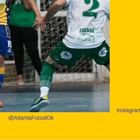
Instagra
@AtlantaFutsalOk